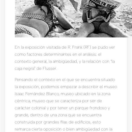
En la exposición visitada de R. Frank (RF) se pudo ver
como factores determinantes en el análisis: el
contexto general, la ambigüedad, y la relación con “la
caja negra” de Flusser.
Pensando el contexto en el que se encuentra situado
la exposición, podemos empezar a describir el museo
Isaac Fernández Blanco, museo ubicado en la zona
céntrica, museo que se caracteriza por ser de
carácter colonial y por tener un parque frondoso y
grande, dentro de una zona que se encuentra
construida por grandes filas de edificios, esto
remarca cierta oposición o bien ambigüedad con la